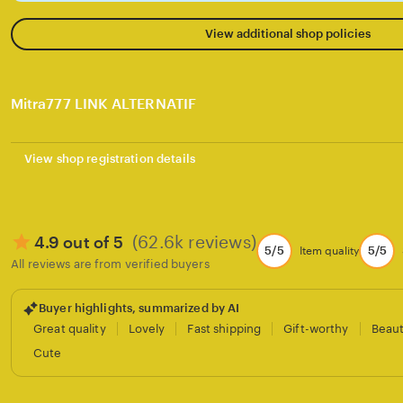
View additional shop policies
Mitra777 LINK ALTERNATIF
View shop registration details
(62.6k reviews)
4.9 out of 5
5/5
5/5
Item quality
All reviews are from verified buyers
Buyer highlights, summarized by AI
Great quality
Lovely
Fast shipping
Gift-worthy
Beaut
Cute