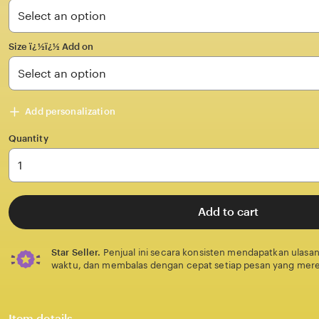
stars
Size ï¿½ï¿½ Add on
Add personalization
Quantity
Add to cart
Star Seller.
Penjual ini secara konsisten mendapatkan ulasan
waktu, dan membalas dengan cepat setiap pesan yang mere
Item details