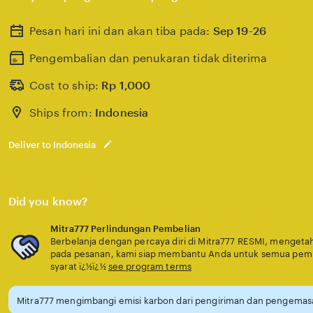
Pesan hari ini dan akan tiba pada:
Sep 19-26
Pengembalian dan penukaran tidak diterima
Cost to ship:
Rp
1,000
Ships from:
Indonesia
Deliver to Indonesia
Did you know?
Mitra777 Perlindungan Pembelian
Berbelanja dengan percaya diri di Mitra777 RESMI, mengetahu
pada pesanan, kami siap membantu Anda untuk semua pem
syarat ï¿½ï¿½
see program terms
Mitra777 mengimbangi emisi karbon dari pengiriman dan pengemasa