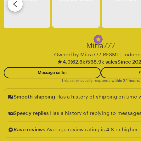
v
i
e
w
b
y
Mitra777
c
Owned by Mitra777 RESMI
|
Indone
l
4.9
(62.6k)
568.9k sales
Since 20
i
Message seller
F
e
This seller usually responds
within 24 hours.
n
t
Smooth shipping
Has a history of shipping on time w
Speedy replies
Has a history of replying to messages
Rave reviews
Average review rating is 4.8 or higher.