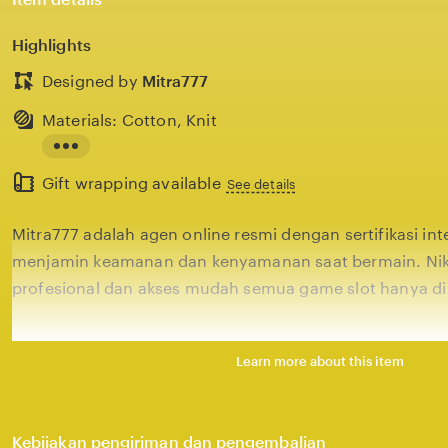
Highlights
Designed by
Mitra777
Materials: Cotton, Knit
Read
Gift wrapping available
the
See details
full
Mitra777 adalah agen online resmi dengan sertifikasi in
description
menjamin keamanan dan kenyamanan saat bermain. Nik
profesional dan akses mudah semua game slot hanya di 
Learn more about this item
Kebijakan pengiriman dan pengembalian