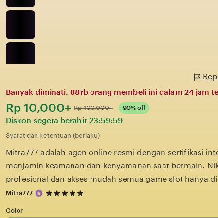
Repo
Banyak diminati. 88rb orang membeli ini dalam 24 jam te
Harga:
Rp 10,000+
Normal:
Rp 100,000+
90% off
Diskon segera berahir
23:59:59
Syarat dan ketentuan (berlaku)
Mitra777 adalah agen online resmi dengan sertifikasi in
menjamin keamanan dan kenyamanan saat bermain. Nik
profesional dan akses mudah semua game slot hanya di 
5
Mitra777
out
of
Color
5