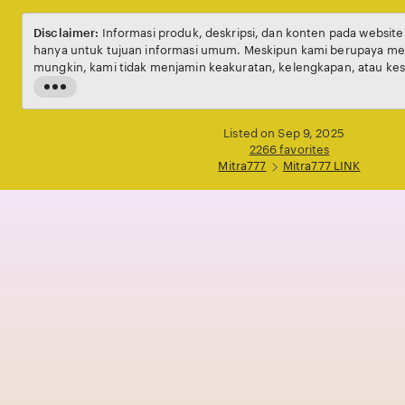
Disclaimer:
Informasi produk, deskripsi, dan konten pada websit
hanya untuk tujuan informasi umum. Meskipun kami berupaya men
mungkin, kami tidak menjamin keakuratan, kelengkapan, atau kes
setiap individu. Harga, ketersediaan produk, serta penawaran da
Read
waktu tanpa pemberitahuan sebelumnya.
the
full
Listed on Sep 9, 2025
description
2266 favorites
Mitra777
Mitra777 LINK