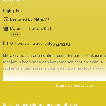
Highlights
Designed by
Mitra777
Materials: Cotton, Knit
Read
Gift wrapping available
the
See details
full
Mitra777 adalah agen online resmi dengan sertifikasi in
description
menjamin keamanan dan kenyamanan saat bermain. Nik
profesional dan akses mudah semua game slot hanya di 
Learn more about this item
Kebijakan pengiriman dan pengembalian