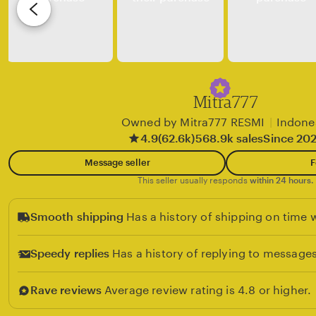
v
i
e
w
b
y
Mitra777
c
Owned by Mitra777 RESMI
|
Indone
l
4.9
(62.6k)
568.9k sales
Since 20
i
Message seller
F
e
This seller usually responds
within 24 hours.
n
t
Smooth shipping
Has a history of shipping on time w
Speedy replies
Has a history of replying to messages
Rave reviews
Average review rating is 4.8 or higher.