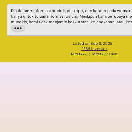
Disclaimer:
Informasi produk, deskripsi, dan konten pada websit
hanya untuk tujuan informasi umum. Meskipun kami berupaya men
mungkin, kami tidak menjamin keakuratan, kelengkapan, atau kes
setiap individu. Harga, ketersediaan produk, serta penawaran da
Read
waktu tanpa pemberitahuan sebelumnya.
the
full
Listed on Sep 9, 2025
description
2266 favorites
Mitra777
Mitra777 LINK