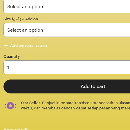
stars
Size ï¿½ï¿½ Add on
Add personalization
Quantity
Add to cart
Star Seller.
Penjual ini secara konsisten mendapatkan ulasan
waktu, dan membalas dengan cepat setiap pesan yang mere
Item details