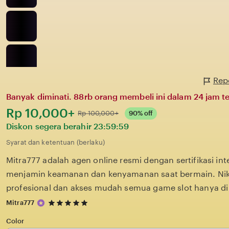
Repo
Banyak diminati. 88rb orang membeli ini dalam 24 jam te
Harga:
Rp 10,000+
Normal:
Rp 100,000+
90% off
Diskon segera berahir
23:59:59
Syarat dan ketentuan (berlaku)
Mitra777 adalah agen online resmi dengan sertifikasi in
menjamin keamanan dan kenyamanan saat bermain. Nik
profesional dan akses mudah semua game slot hanya di 
5
Mitra777
out
of
Color
5