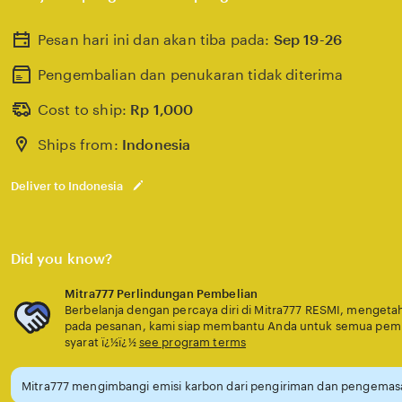
Pesan hari ini dan akan tiba pada:
Sep 19-26
Pengembalian dan penukaran tidak diterima
Cost to ship:
Rp
1,000
Ships from:
Indonesia
Deliver to Indonesia
Did you know?
Mitra777 Perlindungan Pembelian
Berbelanja dengan percaya diri di Mitra777 RESMI, mengetahu
pada pesanan, kami siap membantu Anda untuk semua pem
syarat ï¿½ï¿½
see program terms
Mitra777 mengimbangi emisi karbon dari pengiriman dan pengemasa