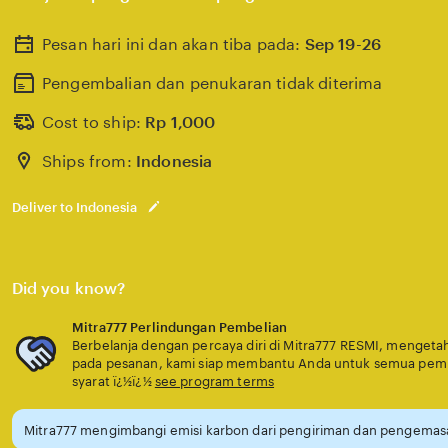
Pesan hari ini dan akan tiba pada:
Sep 19-26
Pengembalian dan penukaran tidak diterima
Cost to ship:
Rp
1,000
Ships from:
Indonesia
Deliver to Indonesia
Did you know?
Mitra777 Perlindungan Pembelian
Berbelanja dengan percaya diri di Mitra777 RESMI, mengetahu
pada pesanan, kami siap membantu Anda untuk semua pem
syarat ï¿½ï¿½
see program terms
Mitra777 mengimbangi emisi karbon dari pengiriman dan pengemasa