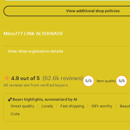
View additional shop policies
Mitra777 LINK ALTERNATIF
View shop registration details
(62.6k reviews)
4.9 out of 5
5/5
5/5
Item quality
All reviews are from verified buyers
Buyer highlights, summarized by AI
Great quality
Lovely
Fast shipping
Gift-worthy
Beaut
Cute