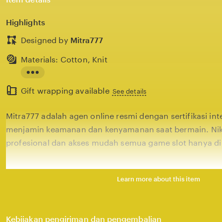
Highlights
Designed by
Mitra777
Materials: Cotton, Knit
Read
Gift wrapping available
the
See details
full
Mitra777 adalah agen online resmi dengan sertifikasi in
description
menjamin keamanan dan kenyamanan saat bermain. Nik
profesional dan akses mudah semua game slot hanya di 
Learn more about this item
Kebijakan pengiriman dan pengembalian