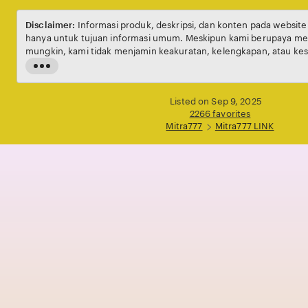
Disclaimer:
Informasi produk, deskripsi, dan konten pada websit
hanya untuk tujuan informasi umum. Meskipun kami berupaya men
mungkin, kami tidak menjamin keakuratan, kelengkapan, atau kes
setiap individu. Harga, ketersediaan produk, serta penawaran da
Read
waktu tanpa pemberitahuan sebelumnya.
the
full
Listed on Sep 9, 2025
description
2266 favorites
Mitra777
Mitra777 LINK