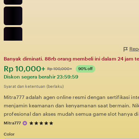
Repo
Banyak diminati. 88rb orang membeli ini dalam 24 jam te
Harga:
Rp 10,000+
Normal:
Rp 100,000+
90% off
Diskon segera berahir
23:59:59
Syarat dan ketentuan (berlaku)
Mitra777 adalah agen online resmi dengan sertifikasi in
menjamin keamanan dan kenyamanan saat bermain. Nik
profesional dan akses mudah semua game slot hanya di 
5
Mitra777
out
of
Color
5