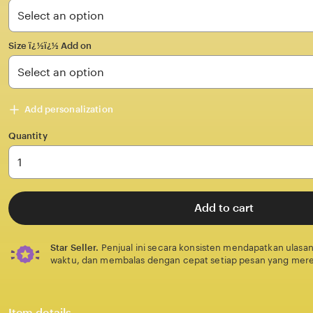
stars
Size ï¿½ï¿½ Add on
Add personalization
Quantity
Add to cart
Star Seller.
Penjual ini secara konsisten mendapatkan ulasan
waktu, dan membalas dengan cepat setiap pesan yang mere
Item details