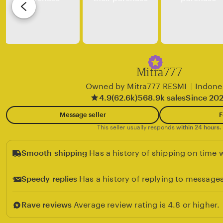
v
i
e
w
b
y
Mitra777
c
Owned by Mitra777 RESMI
|
Indone
l
4.9
(62.6k)
568.9k sales
Since 20
i
Message seller
F
e
This seller usually responds
within 24 hours.
n
t
Smooth shipping
Has a history of shipping on time w
Speedy replies
Has a history of replying to messages
Rave reviews
Average review rating is 4.8 or higher.